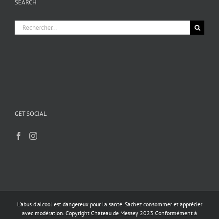
SEARCH
options
peuvent
être
Rechercher:
choisies
sur
la
page
du
produit
GET SOCIAL
L'abus d'alcool est dangereux pour la santé. Sachez consommer et apprécier
avec modération. Copyright Chateau de Messey 2023 Conformément à