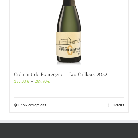
Crémant de Bourgogne – Les Cailloux 2022
Plage
158,00
€
–
289,50
€
de
prix :
158,00 €
à
Ce
Choix des options
Détails
289,50 €
produit
a
plusieurs
variations.
Les