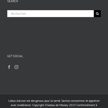
SEARCH
options
peuvent
être
Rechercher:
choisies
sur
la
page
du
produit
GET SOCIAL
L'abus d'alcool est dangereux pour la santé. Sachez consommer et apprécier
avec modération. Copyright Chateau de Messey 2023 Conformément à