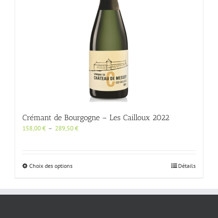
Crémant de Bourgogne – Les Cailloux 2022
Plage
158,00
€
–
289,50
€
de
prix :
158,00 €
à
Ce
Choix des options
Détails
289,50 €
produit
a
plusieurs
variations.
Les