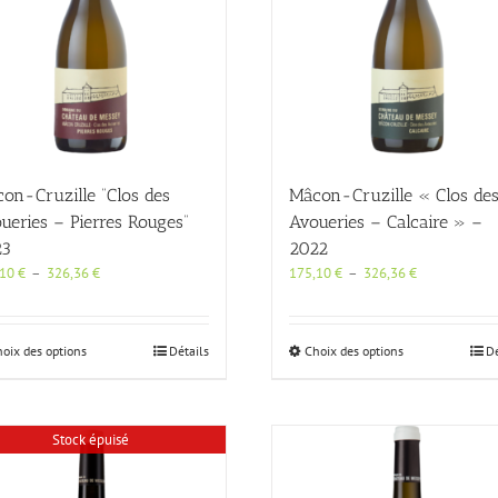
on-Cruzille “Clos des
Mâcon-Cruzille « Clos de
ueries – Pierres Rouges“
Avoueries – Calcaire » –
23
2022
Plage
Plage
,10
€
–
326,36
€
175,10
€
–
326,36
€
de
de
prix :
prix :
175,10 €
175,10 €
Ce
Ce
oix des options
Détails
Choix des options
Dé
à
à
produit
produit
326,36 €
326,36 €
a
a
plusieurs
plusieurs
variations.
variations.
Stock épuisé
Les
Les
options
options