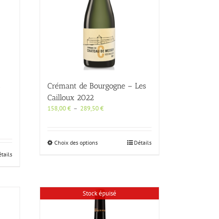
s
Crémant de Bourgogne – Les
Cailloux 2022
Plage
158,00
€
–
289,50
€
de
prix :
158,00 €
Ce
Choix des options
Détails
à
produit
289,50 €
tails
a
plusieurs
variations.
Les
Stock épuisé
options
peuvent
être