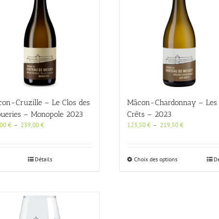
peuvent
peuvent
être
être
choisies
choisies
sur
sur
la
la
page
page
du
du
produit
produit
on-Cruzille – Le Clos des
Mâcon-Chardonnay – Les
ueries – Monopole 2023
Crêts – 2023
Plage
Plage
,00
€
–
239,00
€
123,50
€
–
219,50
€
de
de
prix :
prix :
133,00 €
123,50 €
Ce
Détails
Choix des options
Dé
à
à
produit
239,00 €
219,50 €
a
plusieurs
variations.
Les
options