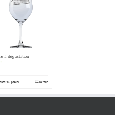
peuvent
être
choisies
sur
la
page
du
produit
re à dégustation
0
€
outer au panier
Détails