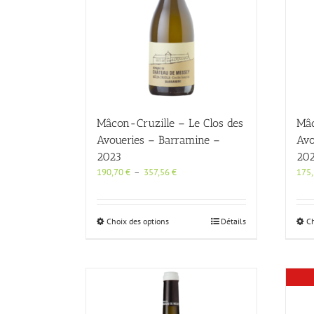
Mâcon-Cruzille – Le Clos des
Mâc
Avoueries – Barramine –
Avo
2023
20
Plage
190,70
€
–
357,56
€
175
de
prix :
190,70 €
Ce
Choix des options
Détails
Ch
à
produit
357,56 €
a
plusieurs
variations.
Les
options