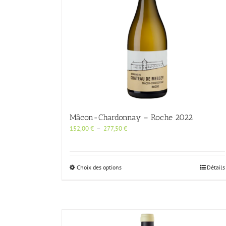
Mâcon-Chardonnay – Roche 2022
Plage
152,00
€
–
277,50
€
de
prix :
152,00 €
à
Ce
Choix des options
Détails
277,50 €
produit
a
plusieurs
variations.
Les
options