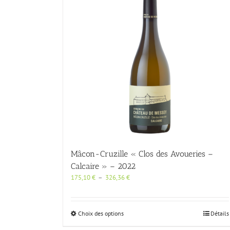
peuvent
être
choisies
sur
la
page
du
produit
Mâcon-Cruzille « Clos des Avoueries –
Calcaire » – 2022
Plage
175,10
€
–
326,36
€
de
prix :
175,10 €
Ce
Choix des options
Détails
à
produit
326,36 €