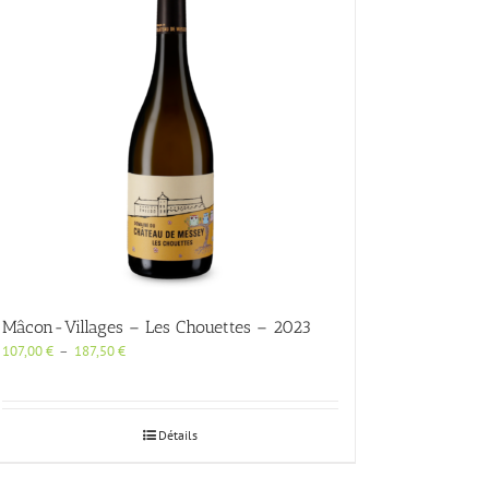
options
peuvent
être
choisies
sur
la
page
du
produit
Mâcon-Villages – Les Chouettes – 2023
Plage
107,00
€
–
187,50
€
de
prix :
107,00 €
à
Détails
187,50 €