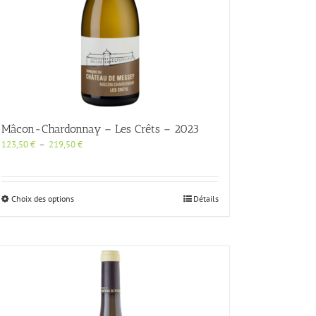
Mâcon-Chardonnay – Les Crêts – 2023
Plage
123,50
€
–
219,50
€
de
prix :
123,50 €
à
Ce
Choix des options
Détails
219,50 €
produit
a
plusieurs
variations.
Les
options
peuvent
être