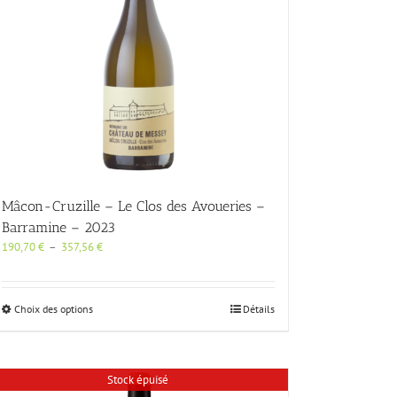
choisies
sur
la
page
du
produit
Mâcon-Cruzille – Le Clos des Avoueries –
Barramine – 2023
Plage
190,70
€
–
357,56
€
de
prix :
190,70 €
Ce
Choix des options
Détails
à
produit
357,56 €
a
plusieurs
variations.
Stock épuisé
Les