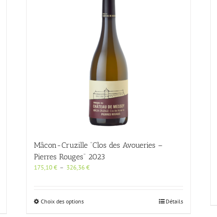
Mâcon-Cruzille “Clos des Avoueries –
Pierres Rouges“ 2023
Plage
175,10
€
–
326,36
€
de
prix :
175,10 €
Ce
Choix des options
Détails
à
produit
326,36 €