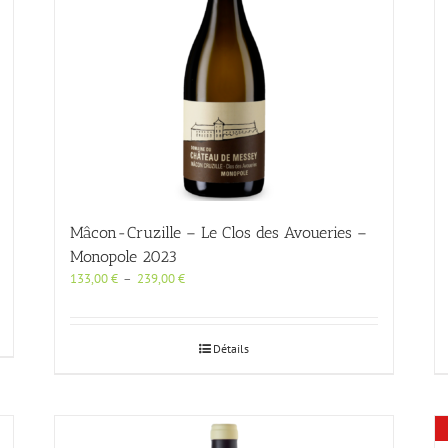
choisies
sur
la
page
du
produit
Mâcon-Cruzille – Le Clos des Avoueries –
Monopole 2023
Plage
133,00
€
–
239,00
€
de
prix :
133,00 €
Détails
à
239,00 €