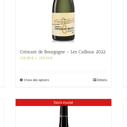
Crémant de Bourgogne – Les Cailloux 2022
Plage
158,00
€
–
289,50
€
de
prix :
158,00 €
à
Ce
Choix des options
Détails
289,50 €
produit
a
plusieurs
variations.
Stock épuisé
Les
options
peuvent
être