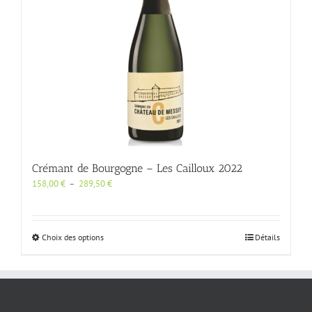
Crémant de Bourgogne – Les Cailloux 2022
Plage
158,00
€
–
289,50
€
de
prix :
158,00 €
à
Ce
Choix des options
Détails
289,50 €
produit
a
plusieurs
variations.
Les