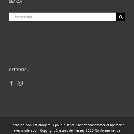
SEARCH
options
peuvent
être
Rechercher:
choisies
sur
la
page
du
produit
GET SOCIAL
L'abus d'alcool est dangereux pour la santé. Sachez consommer et apprécier
avec modération. Copyright Chateau de Messey 2023 Conformément à