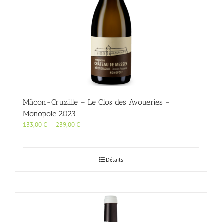
la
page
du
produit
Mâcon-Cruzille – Le Clos des Avoueries –
Monopole 2023
Plage
133,00
€
–
239,00
€
de
prix :
133,00 €
Détails
à
239,00 €