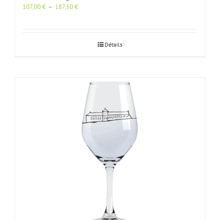
Plage
107,00
€
–
187,50
€
de
prix :
107,00 €
à
Détails
187,50 €