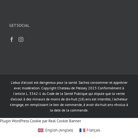
produit
GET SOCIAL
L'abus d'alcool est dangereux pour la santé. Sachez consommer et apprécier
avec modération. Copyright Chateau de Messey 2023 Conformément à
l'article L. 3342-1 du Code de la Santé Publique qui stipule que la vente
d'alcool à des mineurs de moins de dix-huit (18) ans est interdite, l'acheteur
s'engage, en remplissant le bon de commande, à avoir dix-huit ans révolus à
la date de la commande.
Plugin WordPress Cookie par Real Cookie Banner
English
(
Anglais
)
Français