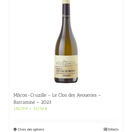
Les
options
peuvent
être
choisies
sur
la
page
du
produit
Mâcon-Cruzille – Le Clos des Avoueries –
Barramine – 2023
Plage
190,70
€
–
357,56
€
de
prix :
190,70 €
Ce
Choix des options
Détails
à