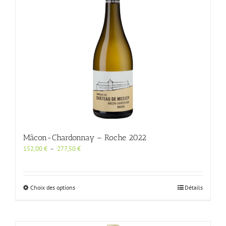
Mâcon-Chardonnay – Roche 2022
Plage
152,00
€
–
277,50
€
de
prix :
152,00 €
à
Ce
Choix des options
Détails
277,50 €
produit
a
plusieurs
variations.