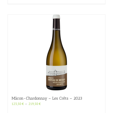
produit
357,56 €
a
plusieurs
variations.
Les
options
peuvent
être
choisies
sur
la
page
du
produit
Mâcon-Chardonnay – Les Crêts – 2023
Plage
123,50
€
–
219,50
€
de