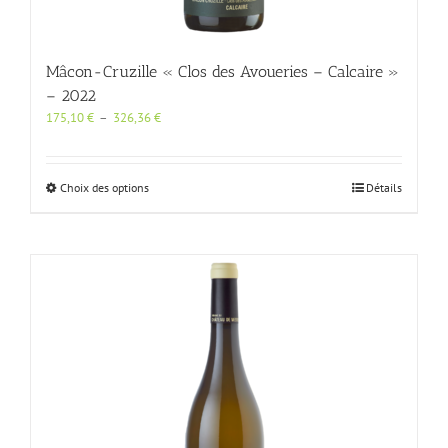
Mâcon-Cruzille « Clos des Avoueries – Calcaire »
– 2022
Plage
175,10
€
–
326,36
€
de
prix :
175,10 €
Ce
Choix des options
Détails
à
produit
326,36 €
a
plusieurs
variations.
Les
options
peuvent
être
choisies
sur
la
page
du