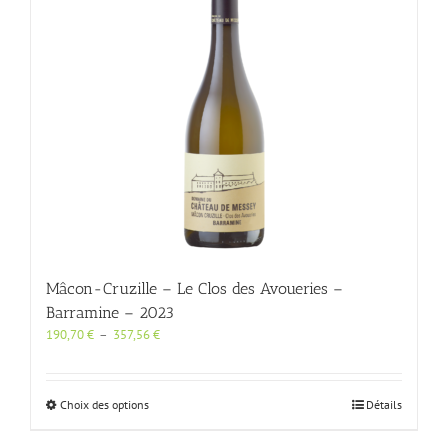
Mâcon-Cruzille – Le Clos des Avoueries –
Barramine – 2023
Plage
190,70
€
–
357,56
€
de
prix :
190,70 €
Ce
Choix des options
Détails
à
produit
357,56 €
a