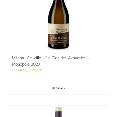
sur
la
page
du
produit
Mâcon-Cruzille – Le Clos des Avoueries –
Monopole 2023
Plage
133,00
€
–
239,00
€
de
prix :
133,00 €
Détails
à
239,00 €