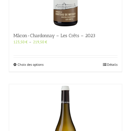
Mâcon-Chardonnay – Les Crêts – 2023
Plage
123,50
€
–
219,50
€
de
prix :
123,50 €
à
Ce
Choix des options
Détails
219,50 €
produit
a
plusieurs
variations.
Les
options
peuvent
être
choisies
sur
la