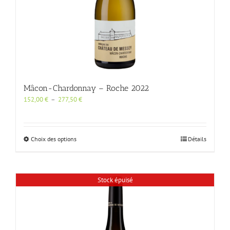
page
du
produit
Mâcon-Chardonnay – Roche 2022
Plage
152,00
€
–
277,50
€
de
prix :
152,00 €
à
Ce
Choix des options
Détails
277,50 €
produit
a
plusieurs
variations.
Stock épuisé
Les
options
peuvent
être
choisies