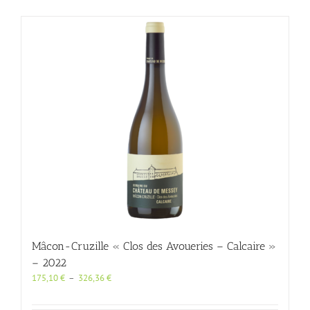
plusieurs
variations.
Les
options
peuvent
être
choisies
sur
la
page
du
produit
Mâcon-Cruzille « Clos des Avoueries – Calcaire »
– 2022
Plage
175,10
€
–
326,36
€
de
prix :