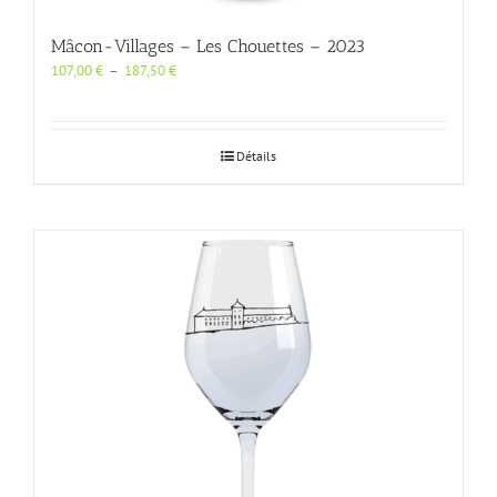
Mâcon-Villages – Les Chouettes – 2023
Plage
107,00
€
–
187,50
€
de
prix :
107,00 €
à
Détails
187,50 €